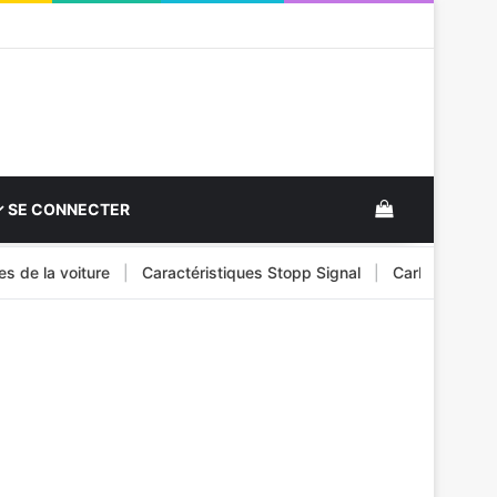
View your s
SE CONNECTER
 la voiture
|
Caractéristiques Stopp Signal
|
Carburant pour véh