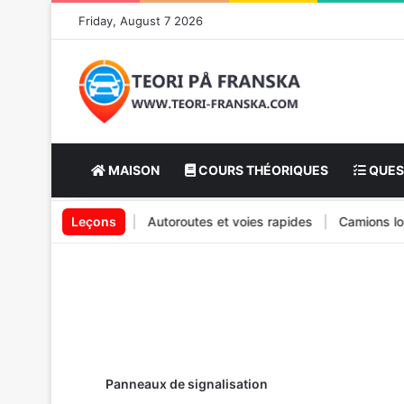
Friday, August 7 2026
MAISON
COURS THÉORIQUES
QUES
nt des véhicules
Leçons
|
Autoroutes et voies rapides
|
Camions lourds 
Panneaux de signalisation