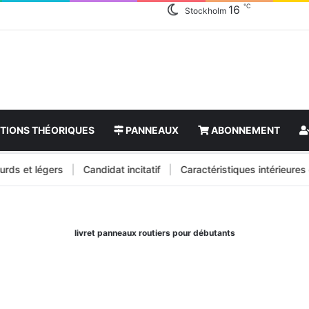
℃
16
Stockholm
TIONS THÉORIQUES
PANNEAUX
ABONNEMENT
et légers
|
Candidat incitatif
|
Caractéristiques intérieures de la
livret panneaux routiers pour débutants