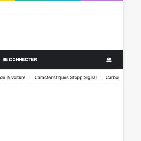
View your s
SE CONNECTER
 voiture
|
Caractéristiques Stopp Signal
|
Carburant pour véhicu