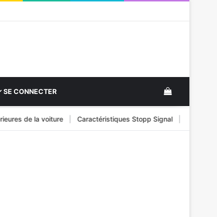
View your s
SE CONNECTER
es de la voiture
|
Caractéristiques Stopp Signal
|
Carburant pou