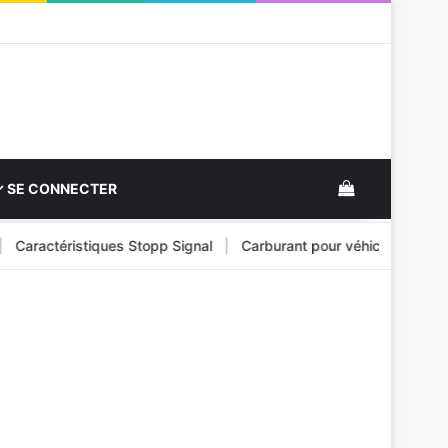
View your s
SE CONNECTER
ractéristiques Stopp Signal
|
Carburant pour véhicule et ses typ