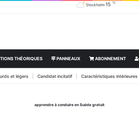
℃
15
Stockholm
TIONS THÉORIQUES
PANNEAUX
ABONNEMENT
 et légers
|
Candidat incitatif
|
Caractéristiques intérieures de l
apprendre à conduire en Suède gratuit