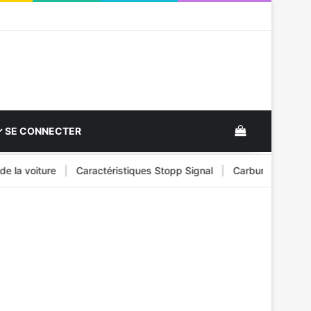
View your s
SE CONNECTER
a voiture
|
Caractéristiques Stopp Signal
|
Carburant pour véhic