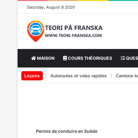
Saturday, August 8 2026
MAISON
COURS THÉORIQUES
QUES
ent des véhicules
Leçons
|
Autoroutes et voies rapides
|
Camions lourds
Permis de conduire en Suède