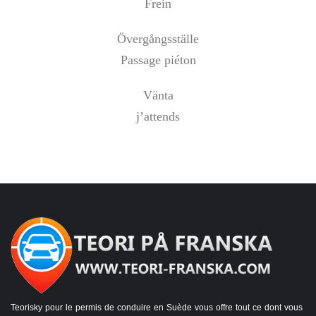
Frein
Övergångsställe
Passage piéton
Vänta
j’attends
Teorisky pour le permis de conduire en Suède vous offre tout ce dont vous